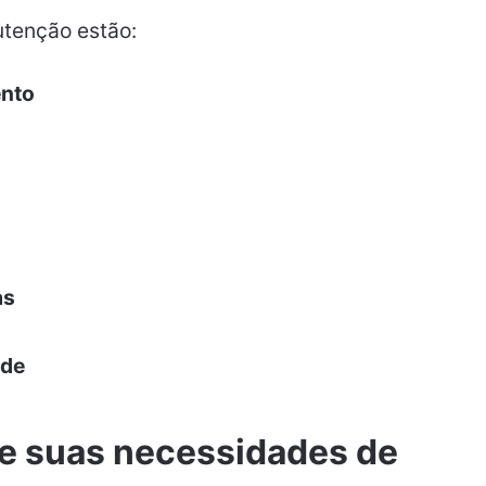
utenção estão:
ento
as
ade
 e suas necessidades de